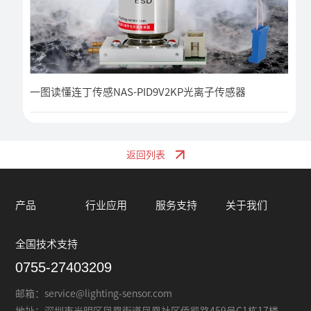
一图读懂连丁传感NAS-PID9V2KP光离子传感器
返回列表
产品
行业应用
服务支持
关于我们
全国技术支持
0755-27403209
邮箱：
service@lighting-sensor.com
地址：
深圳市光明区凤凰街道凤凰社区侨凯路459号C1栋17楼