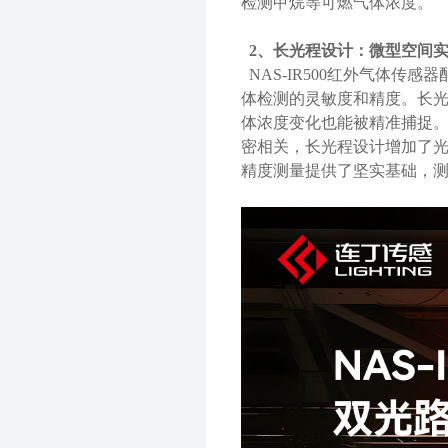
检测甲烷等可燃气体浓度。
2、长光程设计：微型空间
NAS-IR500红外气体传
体检测的灵敏度和精度。长
体浓度变化也能被精准捕捉。
密相关，长光程设计增加了
精度测量提供了坚实基础，测量